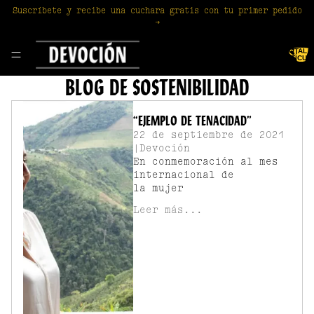
Suscríbete y recibe una cuchara gratis con tu primer pedido
→
TOTAL 
ARTÍCUL
EN EL
CARRITO:
BLOG DE SOSTENIBILIDAD
“EJEMPLO DE TENACIDAD”
22 de septiembre de 2021
|
Devoción
En conmemoración al mes
internacional de
la mujer
Leer más...