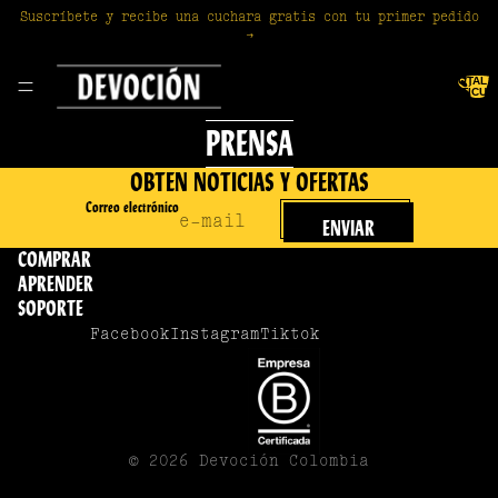
Suscríbete y recibe una cuchara gratis con tu primer pedido
→
TOTAL 
ARTÍCUL
EN EL
CARRITO:
PRENSA
OBTEN NOTICIAS Y OFERTAS
Correo electrónico
ENVIAR
COMPRAR
APRENDER
SOPORTE
Facebook
Instagram
Tiktok
© 2026
Devoción Colombia