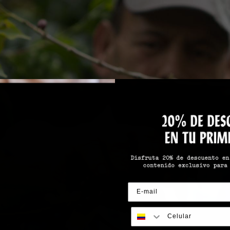
EDICIONES LIMITADAS
KITS DE CAFÉ
SUSCRIPCIÓN DE CAFÉ
TARJETA DE REGALO
Suscríbete para que
nunca te quedes sin café
Registrar para whatsapp